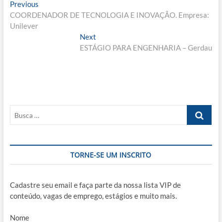
Navegação
Previous
Previous
post:
COORDENADOR DE TECNOLOGIA E INOVAÇÃO. Empresa:
de
Unilever
Post
Next
Next
post:
ESTÁGIO PARA ENGENHARIA – Gerdau
Busca
…
TORNE-SE UM INSCRITO
Cadastre seu email e faça parte da nossa lista VIP de
conteúdo, vagas de emprego, estágios e muito mais.
Nome