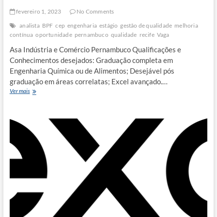
fevereiro 1, 2023
No Comments
analista
BPF
cep
engenharia
estágio
gestão de qualidade
melhoria
contínua
oportunidade
pernambuco
qualidade
recife
Vaga
Asa Indústria e Comércio Pernambuco Qualificações e
Conhecimentos desejados: Graduação completa em
Engenharia Química ou de Alimentos; Desejável pós
graduação em áreas correlatas; Excel avançado.…
SUPERVISOR
Ver mais
DE
QUALIDADE