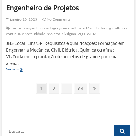
Engenheiro de Projetos
janeiro 10, 2023
No Comments
analista
engenharia
estágio
green belt
Lean Manufacturing
melhoria
contínua
oportunidade
projetos
sixsigma
Vaga
WCM
JBS Local: Lins/SP Requisitos e qualificações: Formação em
Engenharia Mecânica, Civil, Elétrica, Química ou afins;
Vivência em implantação de projetos de grande porte na
área…
Engenheiro
Ver mais
de
Projetos
Paginação
Page
Page
Page
Next
1
2
…
64
page
de
posts
Busca
…