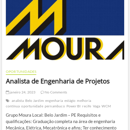
OPORTUNIDADES
Analista de Engenharia de Projetos
janeiro 24, 2023
No Comments
analista
Belo Jardim
engenharia
estágio
melhoria
contínua
oportunidade
pernambuco
Power BI
recife
Vaga
WCM
Grupo Moura Local: Belo Jardim – PE Requisitos e
qualificações: Graduação completa na área de engenharia
Mecânica, Elétrica, Mecatrônica e afins; Ter conhecimento