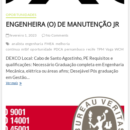
OPORTUNIDADES
ENGENHEIRA (O) DE MANUTENÇÃO JR
fevereiro 1, 2023
No Comments
analista
engenharia
FMEA
melhoria
contínua
mtbf
oportunidade
PDCA
pernambuco
recife
TPM
Vaga
WCM
DEXCO Local: Cabo de Santo Agostinho, PE Requisitos e
qualificações: Necessário Graduação completa em Engenharia
Mecânica, elétrica ou áreas afins; Desejável Pós graduação
em Gestão…
ENGENHEIRA
Ver mais
(O)
DE
MANUTENÇÃO
JR