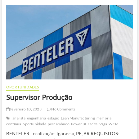
Produção
￼
OPORTUNIDADES
Supervisor Produção
fevereiro 10, 2023
No Comments
analista
engenharia
estágio
Lean Manufacturing
melhoria
contínua
oportunidade
pernambuco
Power BI
recife
Vaga
WCM
BENTELER Localização: Igarassu, PE, BR REQUISITOS: