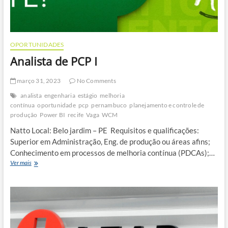
OPORTUNIDADES
Analista de PCP I
março 31, 2023
No Comments
analista
engenharia
estágio
melhoria
contínua
oportunidade
pcp
pernambuco
planejamento e controle de
produção
Power BI
recife
Vaga
WCM
Natto Local: Belo jardim – PE Requisitos e qualificações:
Superior em Administração, Eng. de produção ou áreas afins;
Conhecimento em processos de melhoria contínua (PDCAs);…
Analista
Ver mais
de
PCP
I