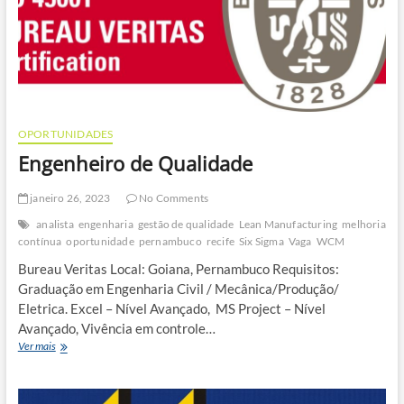
OPORTUNIDADES
Engenheiro de Qualidade
janeiro 26, 2023
No Comments
analista
engenharia
gestão de qualidade
Lean Manufacturing
melhoria
contínua
oportunidade
pernambuco
recife
Six Sigma
Vaga
WCM
Bureau Veritas Local: Goiana, Pernambuco Requisitos:
Graduação em Engenharia Civil / Mecânica/Produção/
Eletrica. Excel – Nível Avançado, MS Project – Nível
Avançado, Vivência em controle…
Engenheiro
Ver mais
de
Qualidade