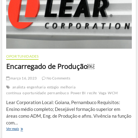
OPORTUNIDADES
Encarregado de Produção￼
março 16, 2023
No Comments
analista
engenharia
estágio
melhoria
contínua
oportunidade
pernambuco
Power BI
recife
Vaga
WCM
Lear Corporation Local: Goiana, Pernambuco Requisitos:
Ensino médio completo; Desejável formação superior em
áreas como ADM, Eng. de Produção e afins. Vivência na função
com…
Encarregado
Ver mais
de