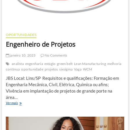
OPORTUNIDADES
Engenheiro de Projetos
janeiro 10, 2023
No Comments
analista
engenharia
estágio
green belt
Lean Manufacturing
melhoria
contínua
oportunidade
projetos
sixsigma
Vaga
WCM
JBS Local: Lins/SP Requisitos e qualificações: Formação em
Engenharia Mecânica, Civil, Elétrica, Química ou afins;
Vivência em implantação de projetos de grande porte na
área…
Engenheiro
Ver mais
de
Projetos