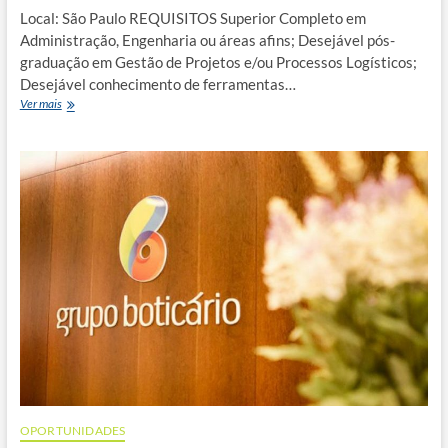
Local: São Paulo REQUISITOS Superior Completo em
Administração, Engenharia ou áreas afins; Desejável pós-
graduação em Gestão de Projetos e/ou Processos Logísticos;
Desejável conhecimento de ferramentas…
Líder
Ver mais
de
projetos
Melhoria
Contínua
OPORTUNIDADES