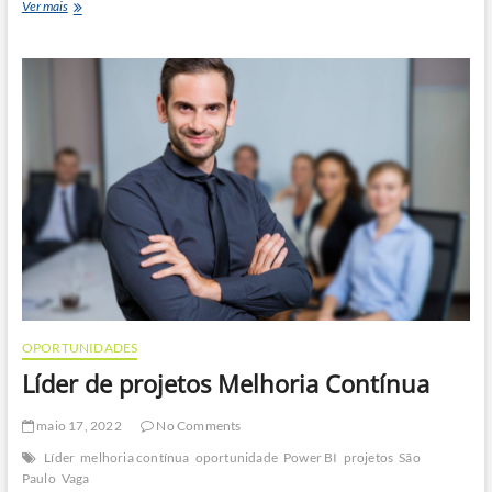
Analista
Ver mais
de
Projetos
OPORTUNIDADES
Líder de projetos Melhoria Contínua
maio 17, 2022
No Comments
Líder
melhoria contínua
oportunidade
Power BI
projetos
São
Paulo
Vaga