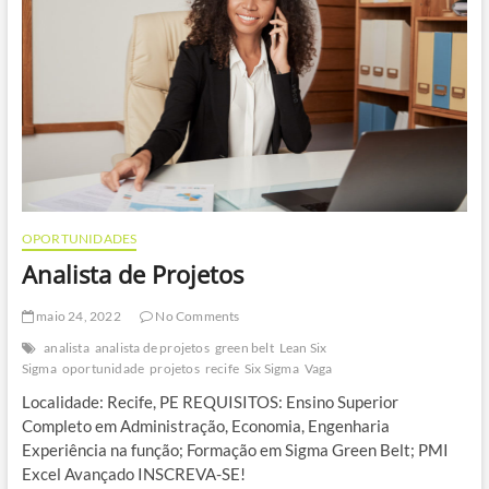
OPORTUNIDADES
Analista de Projetos
maio 24, 2022
No Comments
analista
analista de projetos
green belt
Lean Six
Sigma
oportunidade
projetos
recife
Six Sigma
Vaga
Localidade: Recife, PE REQUISITOS: Ensino Superior
Completo em Administração, Economia, Engenharia
Experiência na função; Formação em Sigma Green Belt; PMI
Excel Avançado INSCREVA-SE!