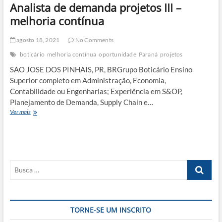
Analista de demanda projetos III –
melhoria contínua
agosto 18, 2021
No Comments
boticário
melhoria contínua
oportunidade
Paraná
projetos
SAO JOSE DOS PINHAIS, PR, BRGrupo Boticário Ensino
Superior completo em Administração, Economia,
Contabilidade ou Engenharias; Experiência em S&OP,
Planejamento de Demanda, Supply Chain e…
Analista
Ver mais
de
demanda
projetos
III
–
Busca
melhoria
contínua
…
TORNE-SE UM INSCRITO