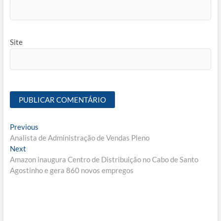
Site
Navegação
Previous
Previous
post:
Analista de Administração de Vendas Pleno
de
Next
Next
Post
post:
Amazon inaugura Centro de Distribuição no Cabo de Santo
Agostinho e gera 860 novos empregos