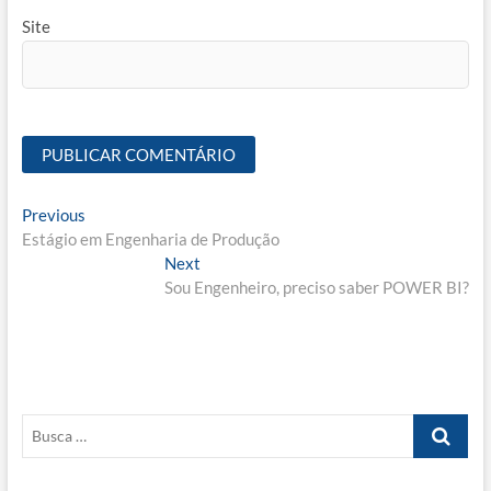
Site
Navegação
Previous
Previous
post:
Estágio em Engenharia de Produção
de
Next
Next
Post
post:
Sou Engenheiro, preciso saber POWER BI?
Busca
…