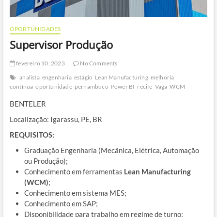
OPORTUNIDADES
Supervisor Produção
fevereiro 10, 2023
No Comments
analista
engenharia
estágio
Lean Manufacturing
melhoria
contínua
oportunidade
pernambuco
Power BI
recife
Vaga
WCM
BENTELER
Localização: Igarassu, PE, BR
REQUISITOS:
Graduação Engenharia (Mecânica, Elétrica, Automação
ou Produção);
Conhecimento em ferramentas
Lean Manufacturing
(WCM)
;
Conhecimento em sistema MES;
Conhecimento em SAP;
Disponibilidade para trabalho em regime de turno;