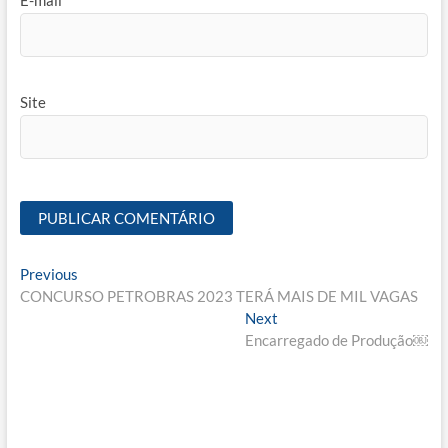
E-mail
*
Site
Navegação
Previous
Previous
post:
CONCURSO PETROBRAS 2023 TERÁ MAIS DE MIL VAGAS
de
Next
Next
Post
post:
Encarregado de Produção￼