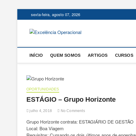
Skip
sexta-feira, agosto 07, 2026
to
content
Excelência
O BLOG DA ENGENHARIA D
INÍCIO
QUEM SOMOS
ARTIGOS
CURSOS
OPORTUNIDADES
ESTÁGIO – Grupo Horizonte
julho 4, 2018
No Comments
Grupo Horizonte contrata: ESTAGIÁRIO DE GESTÃO
Local: Boa Viagem
Requisitos: Cursando os dois últimos anos de engenhar