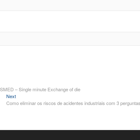
SMED – Single minute Exchange of die
Next
Next
post:
Como eliminar os riscos de acidentes industriais com 3 pergunta