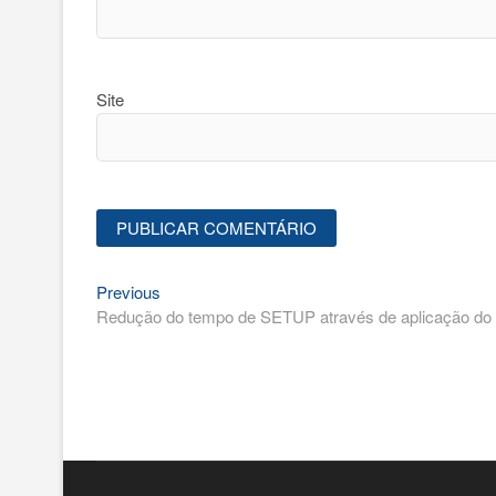
Site
Previous
Navegação
Previous
post:
Redução do tempo de SETUP através de aplicação do 
de
Post