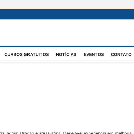
 Operacional
E OPERAÇÕES
CURSOS GRATUITOS
NOTÍCIAS
EVENTOS
CONTATO
ia, administração e áreas afins. Desejável experiência em melhoria