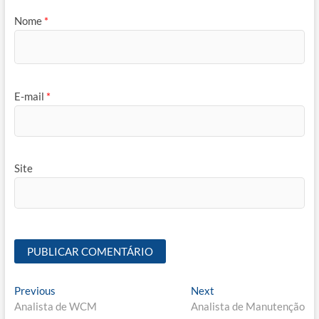
Nome
*
E-mail
*
Site
Navegação
Previous
Next
Previous
Next
post:
post:
Analista de WCM
Analista de Manutenção
de