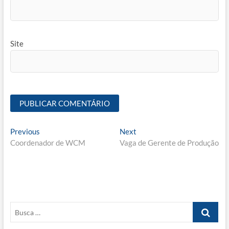
Site
Navegação
Previous
Next
Previous
Next
post:
post:
Coordenador de WCM
Vaga de Gerente de Produção
de
Post
Busca
…