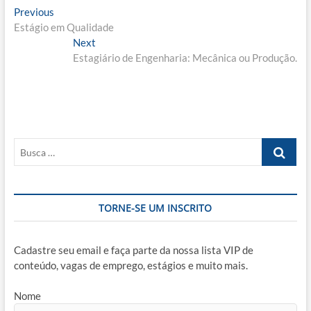
Navegação
Previous
Previous
post:
Estágio em Qualidade
de
Next
Next
Post
post:
Estagiário de Engenharia: Mecânica ou Produção.
Busca
…
TORNE-SE UM INSCRITO
Cadastre seu email e faça parte da nossa lista VIP de
conteúdo, vagas de emprego, estágios e muito mais.
Nome