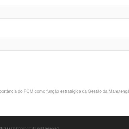
Next
post:
portância do PCM como função estratégica da Gestão da Manutenç
dPress
| © Copyright All right reserved