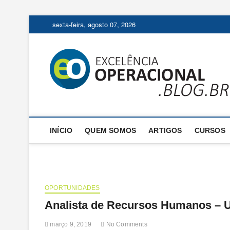
Skip
sexta-feira, agosto 07, 2026
to
content
INÍCIO
QUEM SOMOS
ARTIGOS
CURSOS
OPORTUNIDADES
Analista de Recursos Humanos –
março 9, 2019
No Comments