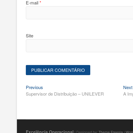
E-mail
*
Site
Previous
Navegação
Previous
Next
post:
Supervisor de Distribuição – UNILEVER
A Im
de
Post
Excelência Operacional
| Designed by:
Theme Freesia
|
Wor