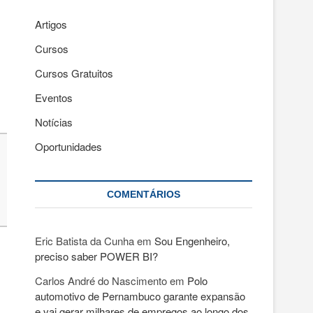
Artigos
Cursos
Cursos Gratuitos
Eventos
Notícias
Oportunidades
COMENTÁRIOS
Eric Batista da Cunha
em
Sou Engenheiro,
preciso saber POWER BI?
Carlos André do Nascimento
em
Polo
automotivo de Pernambuco garante expansão
e vai gerar milhares de empregos ao longo dos