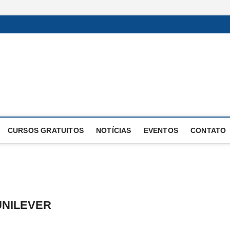
Excelência Operacional
O BLOG DA ENGENHARIA DE OPERAÇÕES
CURSOS GRATUITOS
NOTÍCIAS
EVENTOS
CONTATO
 UNILEVER