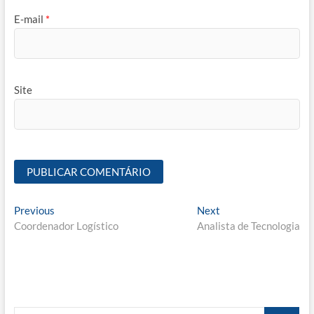
E-mail
*
Site
Navegação
Previous
Next
Previous
Next
post:
post:
Coordenador Logístico
Analista de Tecnologia
de
Post