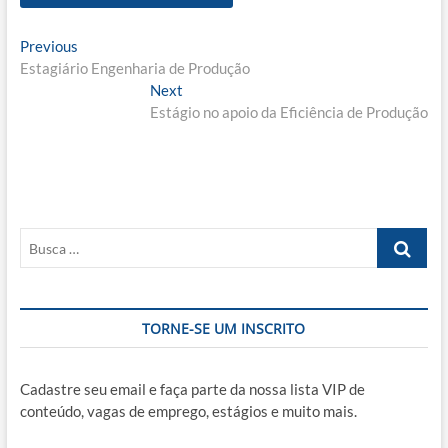
Navegação
Previous
Previous
post:
Estagiário Engenharia de Produção
de
Next
Next
Post
post:
Estágio no apoio da Eficiência de Produção
Busca
…
TORNE-SE UM INSCRITO
Cadastre seu email e faça parte da nossa lista VIP de
conteúdo, vagas de emprego, estágios e muito mais.