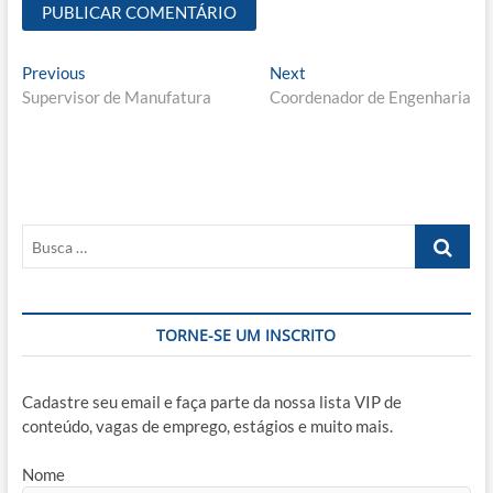
Navegação
Previous
Next
Previous
Next
post:
post:
Supervisor de Manufatura
Coordenador de Engenharia
de
Post
Busca
…
TORNE-SE UM INSCRITO
Cadastre seu email e faça parte da nossa lista VIP de
conteúdo, vagas de emprego, estágios e muito mais.
Nome