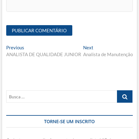
Navegação
Previous
Next
Previous
Next
post:
post:
ANALISTA DE QUALIDADE JUNIOR
Analista de Manutenção
de
Post
Busca
…
TORNE-SE UM INSCRITO