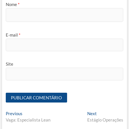
Nome
*
E-mail
*
Site
Navegação
Previous
Next
Previous
Next
post:
post:
Vaga: Especialista Lean
Estágio Operações
de