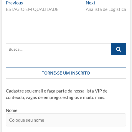
Navegação
Previous
Next
Previous
Next
post:
post:
ESTÁGIO EM QUALIDADE
Analista de Logística
de
Post
Busca
…
TORNE-SE UM INSCRITO
Cadastre seu email e faça parte da nossa lista VIP de
conteúdo, vagas de emprego, estágios e muito mais.
Nome