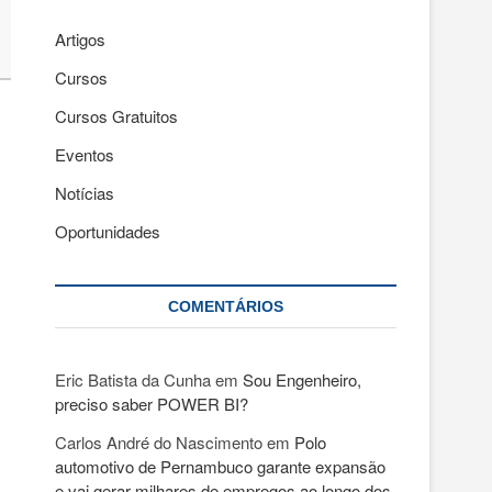
Artigos
Cursos
Cursos Gratuitos
Eventos
Notícias
Oportunidades
COMENTÁRIOS
Eric Batista da Cunha
em
Sou Engenheiro,
preciso saber POWER BI?
Carlos André do Nascimento
em
Polo
automotivo de Pernambuco garante expansão
e vai gerar milhares de empregos ao longo dos