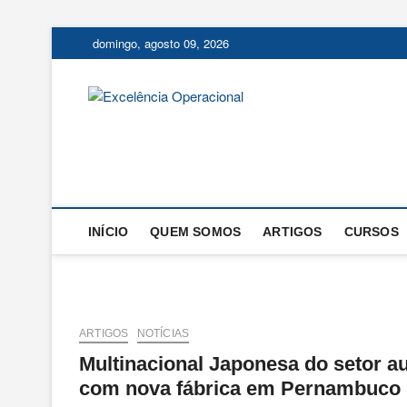
Skip
domingo, agosto 09, 2026
to
content
Excelência
O BLOG DA ENGENHARIA D
INÍCIO
QUEM SOMOS
ARTIGOS
CURSOS
ARTIGOS
NOTÍCIAS
Multinacional Japonesa do setor au
com nova fábrica em Pernambuco