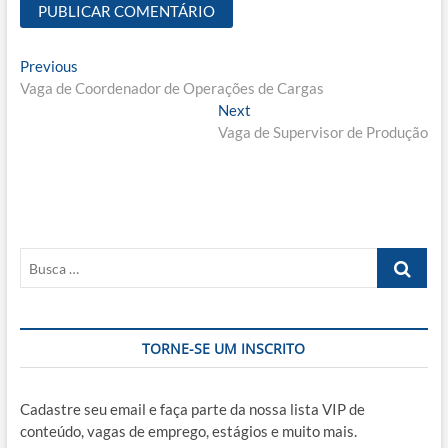
Navegação
Previous
Previous
post:
Vaga de Coordenador de Operações de Cargas
de
Next
Next
Post
post:
Vaga de Supervisor de Produção
Busca
…
TORNE-SE UM INSCRITO
Cadastre seu email e faça parte da nossa lista VIP de
conteúdo, vagas de emprego, estágios e muito mais.