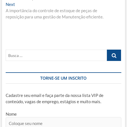
de
Next
Next
Post
post:
A importância do controle de estoque de peças de
reposição para uma gestão de Manutenção eficiente.
Busca
…
TORNE-SE UM INSCRITO
Cadastre seu email e faça parte da nossa lista VIP de
conteúdo, vagas de emprego, estágios e muito mais.
Nome