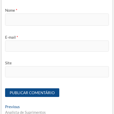
Nome
*
E-mail
*
Site
Navegação
Previous
Previous
post:
Analista de Suprimentos