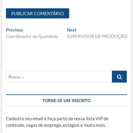
Navegação
Previous
Next
Previous
Next
post:
post:
Coordenador da Qualidade
SUPERVISOR DE PRODUÇÃO
de
Post
Busca
…
TORNE-SE UM INSCRITO
Cadastre seu email e faça parte da nossa lista VIP de
conteúdo, vagas de emprego, estágios e muito mais.