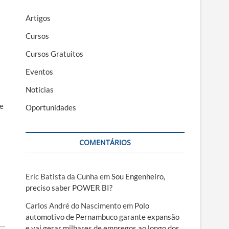
Artigos
Cursos
Cursos Gratuitos
Eventos
Notícias
de
Oportunidades
COMENTÁRIOS
Eric Batista da Cunha
em
Sou Engenheiro,
preciso saber POWER BI?
Carlos André do Nascimento
em
Polo
automotivo de Pernambuco garante expansão
e vai gerar milhares de empregos ao longo dos