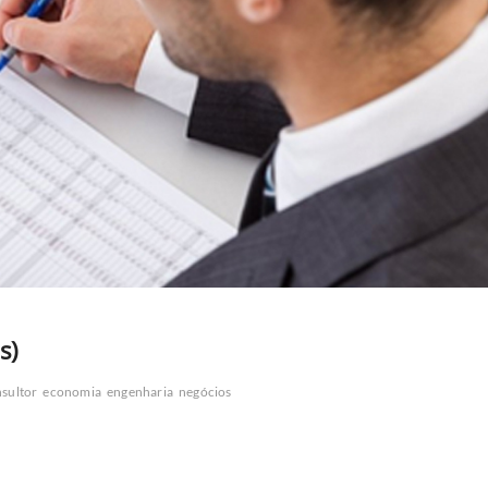
s)
sultor
economia
engenharia
negócios