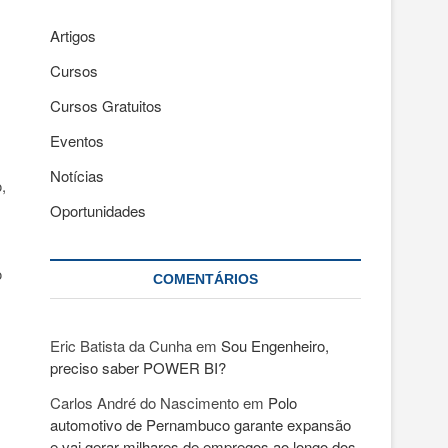
Artigos
Cursos
Cursos Gratuitos
Eventos
Notícias
,
Oportunidades
o
COMENTÁRIOS
Eric Batista da Cunha
em
Sou Engenheiro,
preciso saber POWER BI?
Carlos André do Nascimento
em
Polo
automotivo de Pernambuco garante expansão
e vai gerar milhares de empregos ao longo dos