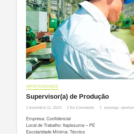
OPORTUNIDADES
Supervisor(a) de Produção
dezembro 11, 2020
No Comments
emprego
oportun
Empresa: Confidencial
Local de Trabalho: Itapissuma – PE
Escolaridade Mínima: Técnico