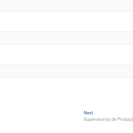
Next
Next
post:
Supervisor(a) de Produç