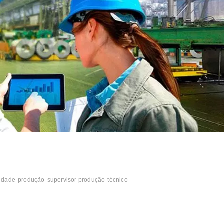
idade
produção
supervisor produção
técnico