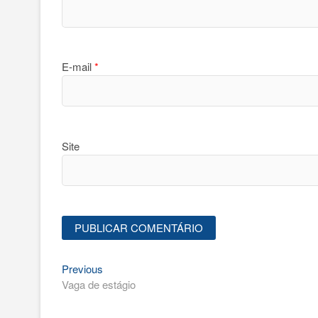
E-mail
*
Site
Previous
Navegação
Previous
post:
Vaga de estágio
de
Post