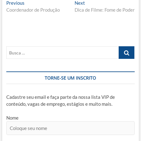
Navegação
Previous
Next
Previous
Next
post:
post:
Coordenador de Produção
Dica de Filme: Fome de Poder
de
Post
Busca
…
TORNE-SE UM INSCRITO
Cadastre seu email e faça parte da nossa lista VIP de
conteúdo, vagas de emprego, estágios e muito mais.
Nome