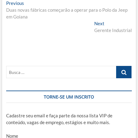
Navegação
Previous
Previous
post:
Duas novas fábricas começarão a operar para o Polo da Jeep
de
em Goiana
Post
Next
Next
post:
Gerente Industrial
Busca
…
TORNE-SE UM INSCRITO
Cadastre seu email e faça parte da nossa lista VIP de
conteúdo, vagas de emprego, estágios e muito mais.
Nome