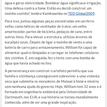
água e gerar eletricidade. Bombear água significava irrigação.
Uma defesa contra a fome. Então eu decidi construir um
moinho sozinho”, lembra Kamkwamba no
TED Global2009
.
Para isso, juntou algumas peças encontradas em um ferro
velho, como hélices de ventilador de trator, um velho
amortecedor, partes de bicicleta, pedaços de cano, entre
outros itens. Para elevar a estrutura, utilizou árvores de
eucalipto azuis. Depois de ligar o moinho de vento a uma
bateria de carro para armazenamento, William foi capaz de
alimentar quatro lâmpadas e carregar os telefones celulares
dos vizinhos. E, em seguida, fez o teste com uma bomba de
água que havia achado no lixo.
A perseverança em construir o artefato permitiu que sua
família e vizinhança conseguissem sobreviver a uma violenta
seca que submetia os moradores de Malawi à fome e miséria
sem nenhuma ajuda do governo. Hoje, William tem 32 anos e é
formado em engenharia ambiental pela Universidade de
Dartmouth, nos EUA, e sua história se tornou mundialmente
conhecida, além de ser uma grande inspiração.