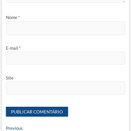
Nome
*
E-mail
*
Site
Navegação
Previous
Previous