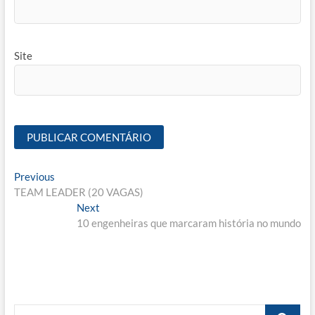
Site
Navegação
Previous
Previous
post:
TEAM LEADER (20 VAGAS)
de
Next
Next
Post
post:
10 engenheiras que marcaram história no mundo
Busca