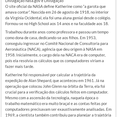
Divulgação nasa.gov e Divulgação
O site oficial da NASA define Katherine como “a garota que
amava contar”. Nascida em 26 de agosto de 1918, no interior
da Virgínia Ocidental, ela foi uma aluna genial desde o colégio.
Formou-se no High School aos 14 anos e na faculdade aos 18.
Trabalhou durante anos como professora e passou um tempo
como dona de casa, dedicando-se aos filhos. Em 1953,
conseguiu ingressar no Comitê Nacional de Consultoria para
Aeronáutica (NACA), agência que deu origem à NASA em
1958. Inicialmente, o cargo dela na NACA era de computer,
pois ela resolvia os cálculos que os computadores viriam a
fazer mais tarde.
Katherine foi responsável por calcular a trajetória da
expedição de Alan Shepard, que aconteceu em 1961. Já na
operação que colocou John Glenn na órbita da Terra, ela foi
crucial para a verificação dos cálculos feitos em computador.
Mesmo com a ascensão da tecnologia, naquela época o
trabalho matemático era muito braçal e as contas feitas por
computadores precisavam ser exaustivamente analisadas. Em
1969, a cientista também contribuiu para planejar a trajetória