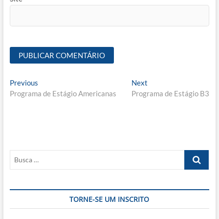
Navegação
Previous
Next
Previous
Next
post:
post:
Programa de Estágio Americanas
Programa de Estágio B3
de
Post
Busca
…
TORNE-SE UM INSCRITO