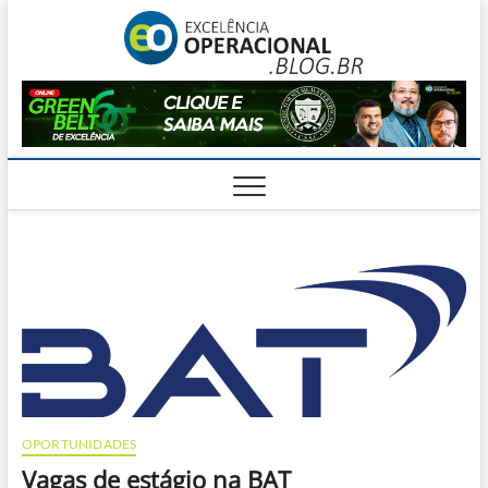
Skip
Excelê
to
O BLOG DA
ENGENHARIA
content
DE OPERAÇÕES
Operac
OPORTUNIDADES
Vagas de estágio na BAT