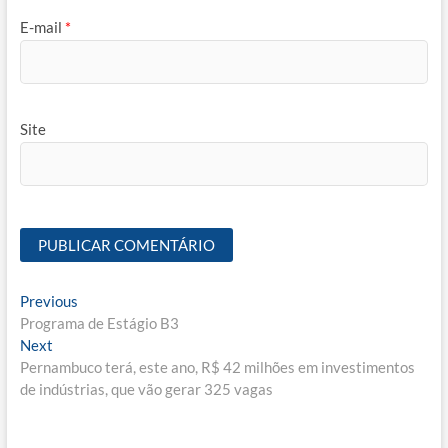
E-mail
*
Site
Navegação
Previous
Previous
post:
Programa de Estágio B3
de
Next
Next
Post
post:
Pernambuco terá, este ano, R$ 42 milhões em investimentos
de indústrias, que vão gerar 325 vagas