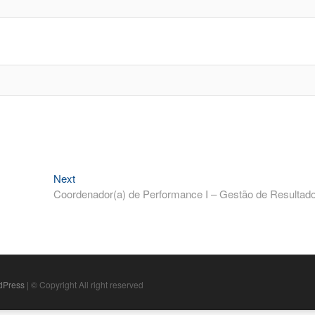
Next
Next
post:
Coordenador(a) de Performance I – Gestão de Resultad
dPress
| © Copyright All right reserved