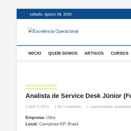
Skip
sábado, agosto 08, 2026
to
content
Excelência
O BLOG DA ENGENHARIA D
INÍCIO
QUEM SOMOS
ARTIGOS
CURSOS
OPORTUNIDADES
Analista de Service Desk Júnior (
abril 9, 2021
No Comments
oportunidade
qualidade
Empresa:
Ultra
Local:
Campinas/SP, Brasil