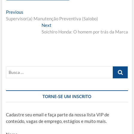
Navegação
Previous
Previous
post:
Supervisor(a) Manutenção Preventiva (Salobo)
de
Next
Next
Post
post:
Soichiro Honda: O homem por trás da Marca
Busca
…
TORNE-SE UM INSCRITO
Cadastre seu email e faça parte da nossa lista VIP de
conteúdo, vagas de emprego, estágios e muito mais.