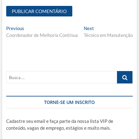
Navegação
Previous
Next
Previous
Next
post:
post:
Coordenador de Melhoria Contínua
Técnico em Manutenção
de
Post
Busca
…
TORNE-SE UM INSCRITO
Cadastre seu email e faça parte da nossa lista VIP de
conteúdo, vagas de emprego, estágios e muito mais.