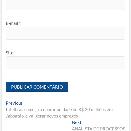
E-mail
*
Site
Navegação
Previous
Previous
post:
Intelbras começa a operar unidade de R$ 20 milhões em
de
Jaboatão, e vai gerar novos empregos
Post
Next
Next
post:
ANALISTA DE PROCESSOS