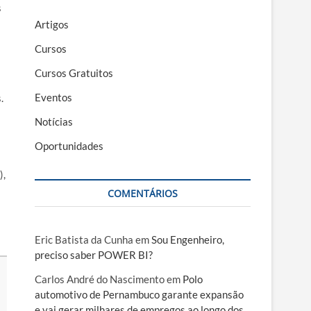
s
Artigos
Cursos
Cursos Gratuitos
Eventos
.
Notícias
Oportunidades
),
COMENTÁRIOS
Eric Batista da Cunha
em
Sou Engenheiro,
preciso saber POWER BI?
Carlos André do Nascimento
em
Polo
automotivo de Pernambuco garante expansão
e vai gerar milhares de empregos ao longo dos