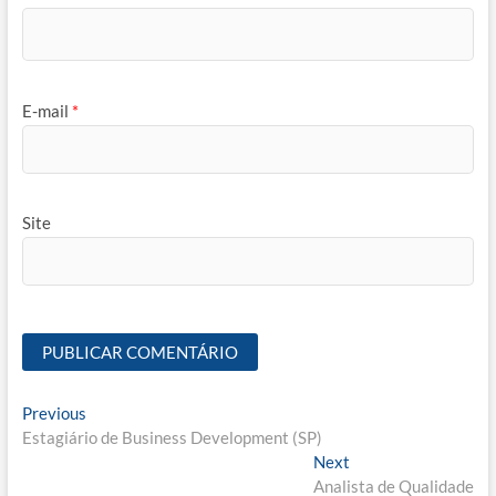
E-mail
*
Site
Navegação
Previous
Previous
post:
Estagiário de Business Development (SP)
de
Next
Next
Post
post:
Analista de Qualidade