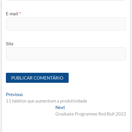
E-mail
*
Site
Navegação
Previous
Previous
post:
11 hábitos que aumentam a produtividade
de
Next
Next
Post
post:
Graduate Programme Red Bull 2022