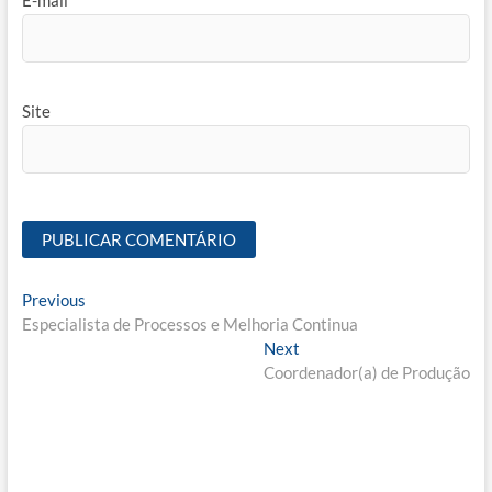
Site
Navegação
Previous
Previous
post:
Especialista de Processos e Melhoria Continua
de
Next
Next
Post
post:
Coordenador(a) de Produção