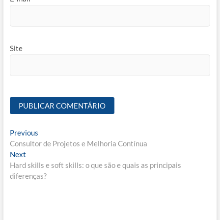
Site
Navegação
Previous
Previous
post:
Consultor de Projetos e Melhoria Contínua
de
Next
Next
Post
post:
Hard skills e soft skills: o que são e quais as principais
diferenças?