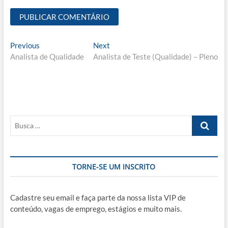
Navegação
Previous
Next
Previous
Next
post:
post:
Analista de Qualidade
Analista de Teste (Qualidade) – Pleno
de
Post
Busca
…
TORNE-SE UM INSCRITO
Cadastre seu email e faça parte da nossa lista VIP de
conteúdo, vagas de emprego, estágios e muito mais.