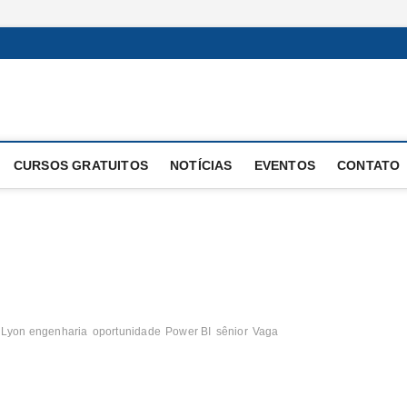
 Operacional
E OPERAÇÕES
CURSOS GRATUITOS
NOTÍCIAS
EVENTOS
CONTATO
Lyon engenharia
oportunidade
Power BI
sênior
Vaga