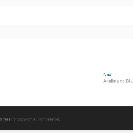
Next
Next
post:
Analista de BI J
dPress
| © Copyright All right reserved