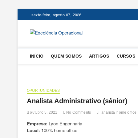
Skip
sexta-feira, agosto 07, 2026
to
content
Excelência
O BLOG DA ENGENHARIA D
INÍCIO
QUEM SOMOS
ARTIGOS
CURSOS
OPORTUNIDADES
Analista Administrativo (sênior)
outubro 5, 2021
No Comments
analista
home office
Empresa:
Lyon Engenharia
Local:
100% home office