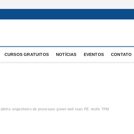
 Operacional
E OPERAÇÕES
CURSOS GRATUITOS
NOTÍCIAS
EVENTOS
CONTATO
stinho
engenheiro de processos
green belt
lean
PE
recife
TPM