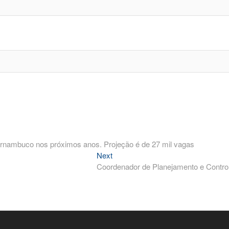
nambuco nos próximos anos. Projeção é de 27 mil vagas
Next
Next
post:
Coordenador de Planejamento e Contro