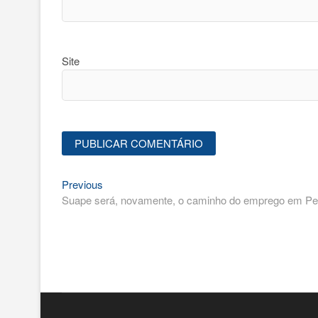
Site
Previous
Navegação
Previous
post:
Suape será, novamente, o caminho do emprego em Per
de
Post