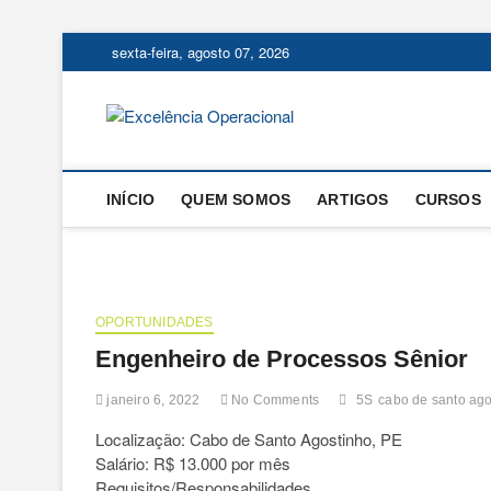
Skip
sexta-feira, agosto 07, 2026
to
content
Excelência
O BLOG DA ENGENHARIA D
INÍCIO
QUEM SOMOS
ARTIGOS
CURSOS
OPORTUNIDADES
Engenheiro de Processos Sênior
janeiro 6, 2022
No Comments
5S
cabo de santo ago
Localização: Cabo de Santo Agostinho, PE
Salário: R$ 13.000 por mês
Requisitos/Responsabilidades