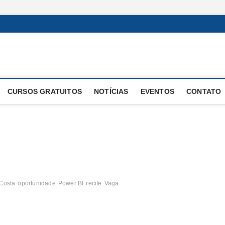
 Operacional
E OPERAÇÕES
CURSOS GRATUITOS
NOTÍCIAS
EVENTOS
CONTATO
 Costa
oportunidade
Power BI
recife
Vaga