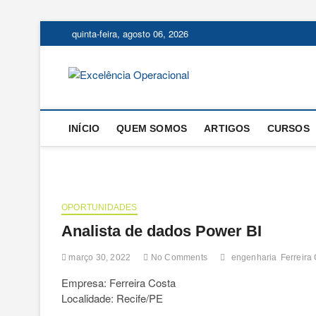
Skip
quinta-feira, agosto 06, 2026
to
content
Excelência
O BLOG DA ENGENHARIA D
INÍCIO
QUEM SOMOS
ARTIGOS
CURSOS
OPORTUNIDADES
Analista de dados Power BI
março 30, 2022
No Comments
engenharia
Ferreira
Empresa: Ferreira Costa
Localidade: Recife/PE