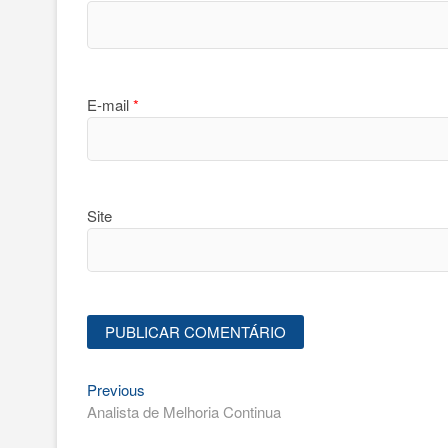
E-mail
*
Site
Previous
Navegação
Previous
post:
Analista de Melhoria Continua
de