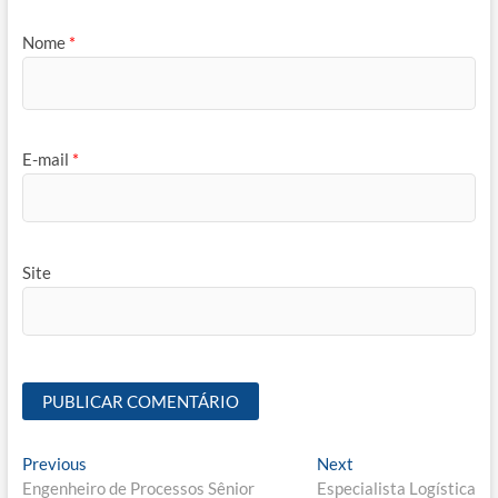
Nome
*
E-mail
*
Site
Navegação
Previous
Next
Previous
Next
post:
post:
Engenheiro de Processos Sênior
Especialista Logística