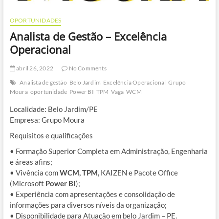
OPORTUNIDADES
Analista de Gestão – Excelência
Operacional
abril 26, 2022
No Comments
Analista de gestão
Belo Jardim
Excelência Operacional
Grupo
Moura
oportunidade
Power BI
TPM
Vaga
WCM
Localidade: Belo Jardim/PE
Empresa: Grupo Moura
Requisitos e qualificações
• Formação Superior Completa em Administração, Engenharia
e áreas afins;
• Vivência com
WCM, TPM,
KAIZEN e Pacote Office
(Microsoft
Power BI
);
• Experiência com apresentações e consolidação de
informações para diversos níveis da organização;
• Disponibilidade para Atuação em belo Jardim – PE.