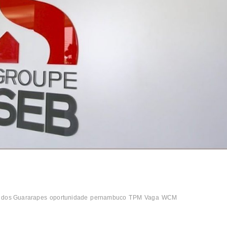
 dos Guararapes
oportunidade
pernambuco
TPM
Vaga
WCM