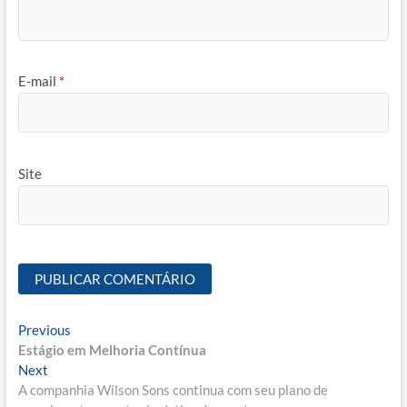
E-mail
*
Site
Navegação
Previous
Previous
post:
Estágio em Melhoria Contínua
de
Next
Next
Post
post:
A companhia Wilson Sons continua com seu plano de