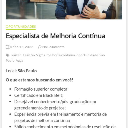
OPORTUNIDADES
Especialista de Melhoria Contínua
junho 13, 2022
No Comments
kaizen
Lean Six Sigma
melhoria contínua
oportunidade
São
Paulo
Vaga
Local:
São Paulo
O que estamos buscando em você!
Formação superior completa;
Certificado em Black Belt;
Desejável conhecimento/pós-graduação em
gerenciamento de projetos;
Experiência prévia em treinamento e mentoria de
projetos de melhoria contínua
Sólido conhecimento em metodologias de resolução de