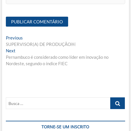
Navegação
Previous
Previous
post:
SUPERVISOR(A) DE PRODUÇÃO￼
de
Next
Next
Post
post:
Pernambuco é considerado como líder em inovação no
Nordeste, segundo o índice FIEC
Busca
…
TORNE-SE UM INSCRITO