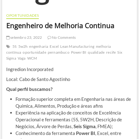
OPORTUNIDADES
Engenheiro de Melhoria Continua
setembro 23, 2022
No Comments
5S
5w2h
engenharia
Excel
Lean Manufacturing
melhoria
contínua
oportunidade
pernambuco
Power BI
qualidade
recife
Six
Sigma
Vaga
WCM
Ingredion Incorporated
Local: Cabo de Santo Agostinho
Qual perfil buscamos?
Formação superior completa em Engenharia nas áreas de
Química, Alimentos, Produção e áreas afins
Experiência na aplicação de conceitos de Excelência
Operacional e ferramentas (5S, 5W2H, Descrição de
Negócios, Árvore de Perdas,
Seis Sigma
, FMEA);
Conhecimento da ferramenta
Power BI
, Excel, entre