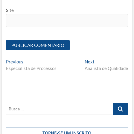
Site
Navegação
Previous
Next
Previous
Next
post:
post:
Especialista de Processos
Analista de Qualidade
de
Post
Busca
…
TORNE-SE UM INSCRITO