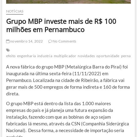
NOTÍCIAS
Grupo MBP investe mais de R$ 100
milhões em Pernambuco
novembro 14, 2022
No Comments
efeito
engenharia
industria
multiplicador
novidades
oportunidade
pernamb
A nova fábrica do grupo MBP (Metalúrgica Barra do Piraí) foi
inaugurada na última sexta-feira (11/11/2022) em
Pernambuco. Localizada na cidade de Ribeirão, a fábrica vai
gerar mais de 500 empregos de forma indireta e 160 de forma
direta.
O grupo MBP está dentro da lista das 1.000 maiores
empresas do país e já planeja uma futura expansão da
instalação, fazendo com que as bobinas de aço sejam
fabricadas lá mesmo, através da CSN (Companhia Siderúrgica
Nacional). Dessa forma, a necessidade de importação seria
excluída.