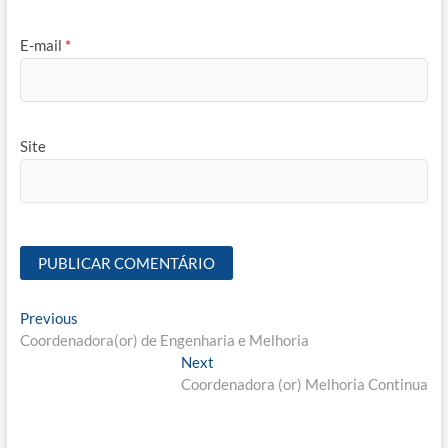
E-mail
*
Site
Navegação
Previous
Previous
post:
Coordenadora(or) de Engenharia e Melhoria
de
Next
Next
Post
post:
Coordenadora (or) Melhoria Continua