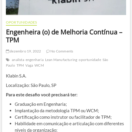
OPORTUNIDADES
Engenheira (o) de Melhoria Contínua –
TPM
dezembro 19, 2022
No Comments
analista
engenharia
Lean Manufacturing
oportunidade
São
Paulo
TPM
Vaga
WCM
Klabin S.A.
Localização: São Paulo, SP
Para este desafio você precisará ter:
Graduação em Engenharia;
Implantação da metodologia TPM ou WCM;
Certificação como instrutor ou facilitador de TPM;
Habilidade em comunicação e articulação com diferentes
níveis da organização;