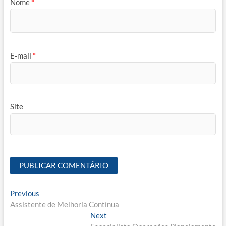
Nome
*
E-mail
*
Site
Navegação
Previous
Previous
post:
Assistente de Melhoria Contínua
de
Next
Next