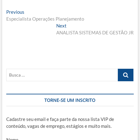
Navegação
Previous
Previous
post:
Especialista Operações Planejamento
de
Next
Next
Post
post:
ANALISTA SISTEMAS DE GESTÃO JR
Busca
…
TORNE-SE UM INSCRITO
Cadastre seu email e faça parte da nossa lista VIP de
conteúdo, vagas de emprego, estágios e muito mais.
Nome