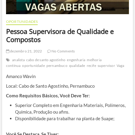
OPORTUNIDADES
Pessoa Supervisora de Qualidade e
Compostos
dezembro 21, 2022
No Comments
analista
cabo de santo agostinho
engenharia
melhoria
contínua
oportunidade
pernambuco
qualidade
recife
supervisor
Vaga
Amanco Wavin
Local: Cabo de Santo Agostinho, Pernambuco
Como Requisitos Básicos, Você Deve Ter:
Superior Completo em Engenharia Materiais, Polímeros,
Química, Produção ou afins.
Disponibilidade para trabalhar na planta de Suape;
Você Se Destaca, Se Tiver: